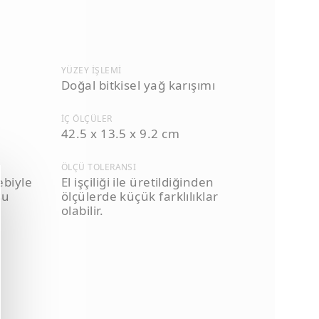
YÜZEY İŞLEMI
Doğal bitkisel yağ karışımı
İÇ ÖLÇÜLER
42.5 x 13.5 x 9.2 cm
ÖLÇÜ TOLERANSI
biyle
El işçiliği ile üretildiğinden
su
ölçülerde küçük farklılıklar
olabilir.