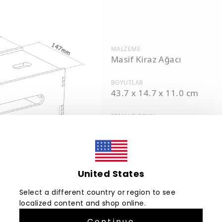
MALZEME
Masif Kiraz Ağacı
BOYUTLAR
43.7 x 14.7 x 11.0 cm
RENK VE DOKU
Doğal ahşap malzeme sebe
her ürünün rengi ve doku
kendine özgüdür.
United States
Select a different country or region to see
localized content and shop online.
Continue