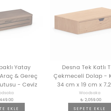
paklı Yatay
Desna Tek Katlı 
 Araç & Gereç
Çekmeceli Dolap - K
tusu - Ceviz
34 cm x 19 cm x 7.
odsaka
Woodsaka
449.00
₺ 2,059.00
TE EKLE
SEPETE EKLE