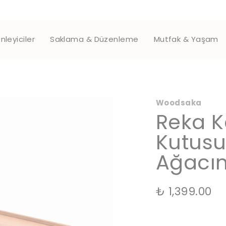
nleyiciler
Saklama & Düzenleme
Mutfak & Yaşam
Woodsaka
Reka K
Kutusu
Ağacı
₺ 1,399.00