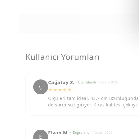
Kullanıcı Yorumları
Çağatay Z.
7 Nisan 2026
✓ Doğrulandı
Ç
★★★★★
Ölçüleri tam ideal. 43.7 cm uzunluğunda o
de sorunsuz giriyor. Kiraz kalitesi çok iy
Elvan M.
4 Nisan 2026
✓ Doğrulandı
E