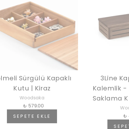
lmeli Sürgülü Kapaklı
3Line Ka
Kutu | Kiraz
Kalemlik -
Saklama Ku
Woodsaka
₺ 579.00
Wo
₺ 
SEPETE EKLE
SEPE