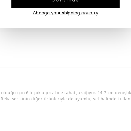
Change your shipping country
lduğu için 6'lı çoklu priz bile rahatça sığıyor. 14.7 cm genişl
i. Reka serisinin diğer ürünleriyle de uyumlu, set halinde kulla