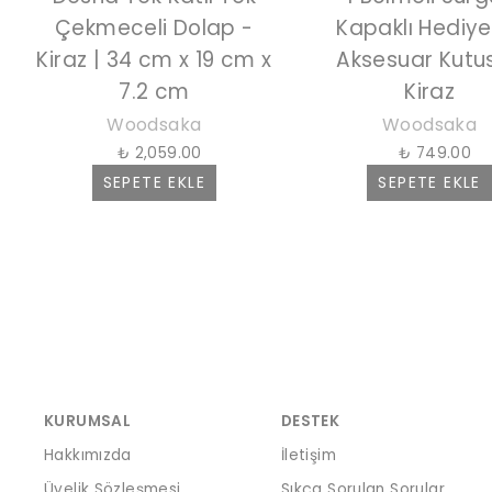
Çekmeceli Dolap -
Kapaklı Hediye
Kiraz | 34 cm x 19 cm x
Aksesuar Kutus
7.2 cm
Kiraz
Woodsaka
Woodsaka
₺ 2,059.00
₺ 749.00
SEPETE EKLE
SEPETE EKLE
KURUMSAL
DESTEK
Hakkımızda
İletişim
Üyelik Sözleşmesi
Sıkça Sorulan Sorular