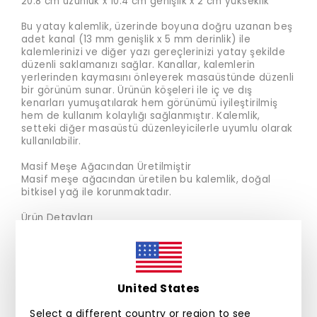
20.8 cm uzunluk x 10.4 cm genişlik x 2 cm yükseklik
Bu yatay kalemlik, üzerinde boyuna doğru uzanan beş
adet kanal (13 mm genişlik x 5 mm derinlik) ile
kalemlerinizi ve diğer yazı gereçlerinizi yatay şekilde
düzenli saklamanızı sağlar. Kanallar, kalemlerin
yerlerinden kaymasını önleyerek masaüstünde düzenli
bir görünüm sunar. Ürünün köşeleri ile iç ve dış
kenarları yumuşatılarak hem görünümü iyileştirilmiş
hem de kullanım kolaylığı sağlanmıştır. Kalemlik,
setteki diğer masaüstü düzenleyicilerle uyumlu olarak
kullanılabilir.
Masif Meşe Ağacından Üretilmiştir
Masif meşe ağacından üretilen bu kalemlik, doğal
bitkisel yağ ile korunmaktadır.
Ürün Detayları
MALZEME
Masif Meşe Ağacı
Doğal Bitkisel Yağ
United States
Malzeme Hakkında Bir Not
Bu ürün masif meşe ağacından üretilmiştir. Doğal
Select a different country or region to see