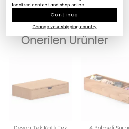
ahşap malzeme nedeniyle her ürünün rengi kendine
localized content and shop online.
özgüdür. Ölçülerde küçük farklılıklar olabilir.
Continue
Change your shipping country
Önerilen Ürünler
Desna Tek Katlı Tek
4 Bölmeli Sürg