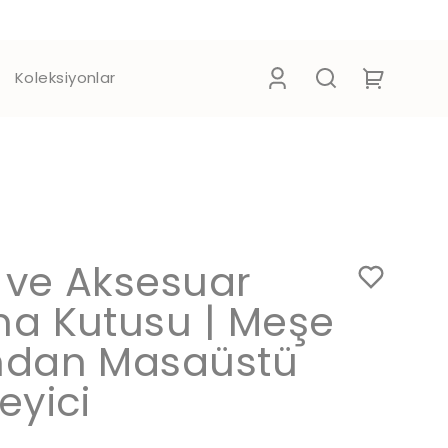
Koleksiyonlar
k ve Aksesuar
a Kutusu | Meşe
ndan Masaüstü
eyici