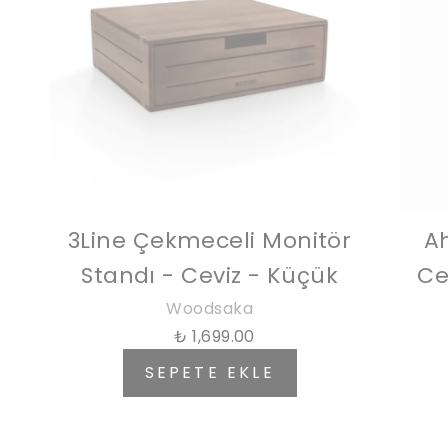
3Line Çekmeceli Monitör
A
Standı - Ceviz - Küçük
Ce
Woodsaka
₺ 1,699.00
SEPETE EKLE