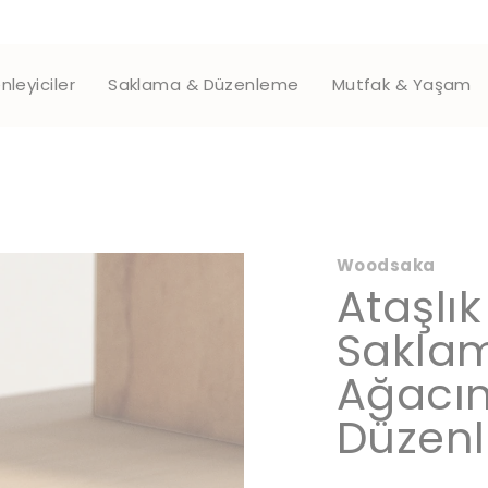
nleyiciler
Saklama & Düzenleme
Mutfak & Yaşam
Woodsaka
Ataşlı
Saklam
Ağacı
Düzenl