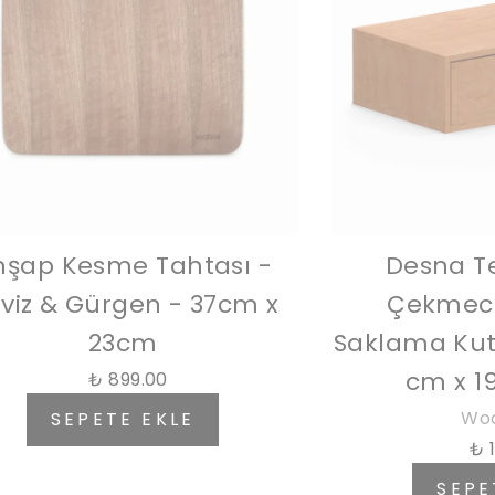
hşap Kesme Tahtası -
Desna Te
viz & Gürgen - 37cm x
Çekmece
23cm
Saklama Kutu
cm x 1
₺ 899.00
Wo
SEPETE EKLE
₺ 
SEPE