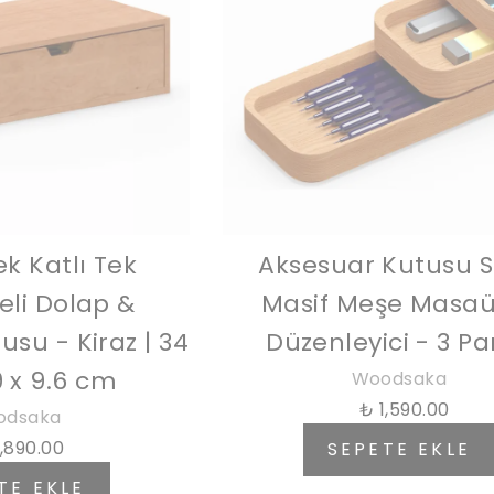
k Katlı Tek
Aksesuar Kutusu Se
li Dolap &
Masif Meşe Masaü
su - Kiraz | 34
Düzenleyici - 3 P
9 x 9.6 cm
Woodsaka
₺ 1,590.00
odsaka
1,890.00
SEPETE EKLE
TE EKLE