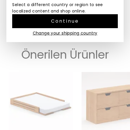
Select a different country or region to see
Bu ürün masif kiraz ağacı ve huş kontrplaktan
üretilmiştir. Doğal ahşap malzeme nedeniyle her
localized content and shop online.
ürünün rengi kendine özgüdür. Ölçülerde küçük
Continue
farklılıklar olabilir.
Change your shipping country
Önerilen Ürünler