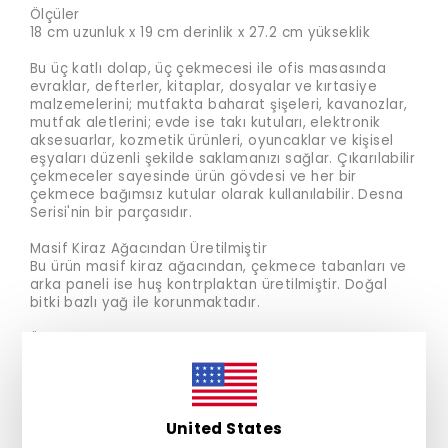
Ölçüler
18 cm uzunluk x 19 cm derinlik x 27.2 cm yükseklik
Bu üç katlı dolap, üç çekmecesi ile ofis masasında
evraklar, defterler, kitaplar, dosyalar ve kırtasiye
malzemelerini; mutfakta baharat şişeleri, kavanozlar,
mutfak aletlerini; evde ise takı kutuları, elektronik
aksesuarlar, kozmetik ürünleri, oyuncaklar ve kişisel
eşyaları düzenli şekilde saklamanızı sağlar. Çıkarılabilir
çekmeceler sayesinde ürün gövdesi ve her bir
çekmece bağımsız kutular olarak kullanılabilir. Desna
Serisi'nin bir parçasıdır.
Masif Kiraz Ağacından Üretilmiştir
Bu ürün masif kiraz ağacından, çekmece tabanları ve
arka paneli ise huş kontrplaktan üretilmiştir. Doğal
bitki bazlı yağ ile korunmaktadır.
Ürün Detayları
MALZEME
Masif Kiraz Ağacı, Huş Kontrplak
Doğal Bitkisel Yağ
United States
Malzeme Hakkında Bir Not