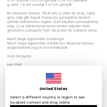
9 cm uzunluk x 5.5 cm genişlik x 2.8 cm yükseklik
İç alan: 7.6 cm uzunluk x 4.1 cm genişlik
Bu aksesuar kutusu, 76x41 mm iç alanı ile ataş, toplu
iğne, silgi gibi küçük masaüstü gereçlerini düzenli
şekilde saklamanızı sağlar. Ürün köşeleri yumuşatılmış
olup, iç ve taban kenarlarına verilen eğimler hem
görünümü yumuşatır hem de pratik bir kullanım sunar.
Masif Meşe Ağacından Üretilmiştir
Masif meşe ağacından üretilen bu aksesuar kutusu,
doğal bitkisel yağ ile korunmaktadır.
Ürün Detayları
MALZEME
Masif Meşe Ağacı
Doğal Bitkisel Yağ
Malzeme Hakkında Bir Not
Bu ürün masif meşe ağacından üretilmiştir. Doğal
United States
ahşap malzeme nedeniyle her ürünün rengi kendine
özgüdür. Ölçülerde küçük farklılıklar olabilir.
Select a different country or region to see
localized content and shop online.