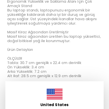
Ergonomik Yükseklik ve Saklama Alanı İçin Çok
Amaçlı Stand
Bu laptop standı, laptopunuzu ergonomik bir
yüksekliğe kaldırarak daha iyi bir duruş ve görüş
açısı sağlar. Üst yüzeyindeki kanallar hava akışını
iyileştirerek soğutmaya yardımcı olur.
Masif Kiraz Ağacından Üretilmiştir
Masif kiraz ağacından üretilen bu laptop yükseltici,
doğal bitkisel yağ ile korunmuştur.
Ürün Detayları
ÖLÇÜLER
Tabla: 30.7 cm genişlik x 22.4 cm derinlik
Ön Yükseklik: 3.4 cm
Arka Yükseklik: 7.2 cm
Alt Raf: 28.5 cm genişlik x 12.9 cm derinlik
MALZEME
Masif Kiraz Ağacı
Doğal Bitkisel Yağ
Malzeme Hakkında Bir Not
United States
Bu ürün kiraz ahşabından üretilmiştir. Doğal