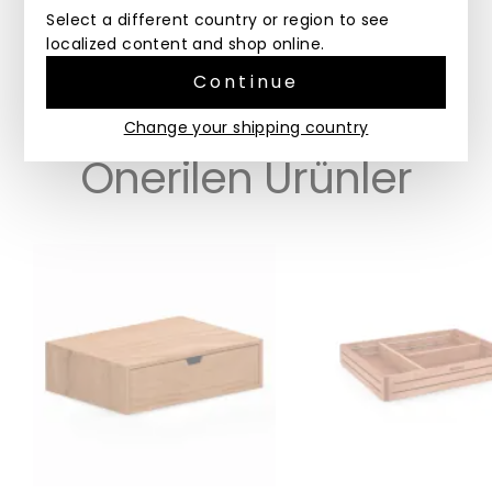
ahşaptan üretilen her ürün kendine özgü bir renge
Select a different country or region to see
sahiptir. Ürünün renginde ve ölçülerinde küçük
localized content and shop online.
farklılıklar görülebilir.
Continue
Change your shipping country
Önerilen Ürünler