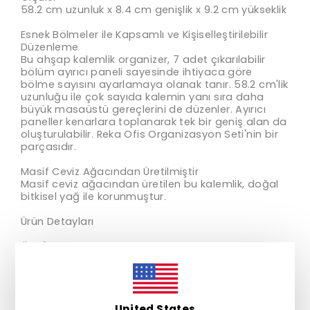
58.2 cm uzunluk x 8.4 cm genişlik x 9.2 cm yükseklik
Esnek Bölmeler ile Kapsamlı ve Kişiselleştirilebilir
Düzenleme
Bu ahşap kalemlik organizer, 7 adet çıkarılabilir
bölüm ayırıcı paneli sayesinde ihtiyaca göre
bölme sayısını ayarlamaya olanak tanır. 58.2 cm'lik
uzunluğu ile çok sayıda kalemin yanı sıra daha
büyük masaüstü gereçlerini de düzenler. Ayırıcı
paneller kenarlara toplanarak tek bir geniş alan da
oluşturulabilir. Reka Ofis Organizasyon Seti'nin bir
parçasıdır.
Masif Ceviz Ağacından Üretilmiştir
Masif ceviz ağacından üretilen bu kalemlik, doğal
bitkisel yağ ile korunmuştur.
Ürün Detayları
ÖLÇÜLER
58.2 cm uzunluk x 8.4 cm genişlik x 9.2 cm yükseklik
MALZEME
Masif Ceviz Ağacı
United States
Doğal Bitkisel Yağ