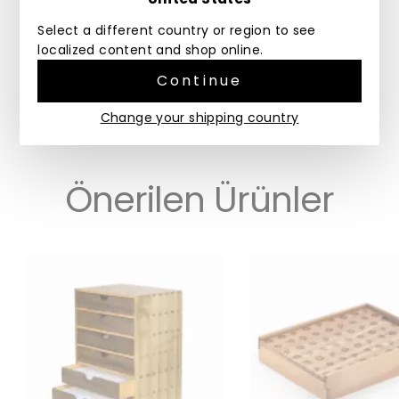
Select a different country or region to see
Malzeme Hakkında Bir Not
Bu ürün ceviz ahşabından üretilmiştir. Doğal
localized content and shop online.
ahşaptan üretilen her ürün kendine özgü bir renge
sahiptir. Ürünün renginde ve ölçülerinde küçük
Continue
farklılıklar görülebilir.
Change your shipping country
Önerilen Ürünler