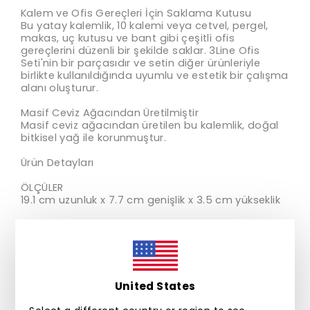
Kalem ve Ofis Gereçleri İçin Saklama Kutusu
Bu yatay kalemlik, 10 kalemi veya cetvel, pergel,
makas, uç kutusu ve bant gibi çeşitli ofis
gereçlerini düzenli bir şekilde saklar. 3Line Ofis
Seti'nin bir parçasıdır ve setin diğer ürünleriyle
birlikte kullanıldığında uyumlu ve estetik bir çalışma
alanı oluşturur.
Masif Ceviz Ağacından Üretilmiştir
Masif ceviz ağacından üretilen bu kalemlik, doğal
bitkisel yağ ile korunmuştur.
Ürün Detayları
ÖLÇÜLER
19.1 cm uzunluk x 7.7 cm genişlik x 3.5 cm yükseklik
MALZEME
Masif Ceviz Ağacı
Doğal Bitkisel Yağ
Malzeme Hakkında Bir Not
United States
Bu ürün ceviz ahşabından üretilmiştir. Doğal
ahşaptan üretilen her ürün kendine özgü bir renge