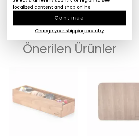
Select a different country or region to see
sahiptir. Ürünün renginde ve ölçülerinde küçük
farklılıklar görülebilir.
localized content and shop online.
Continue
Change your shipping country
Önerilen Ürünler