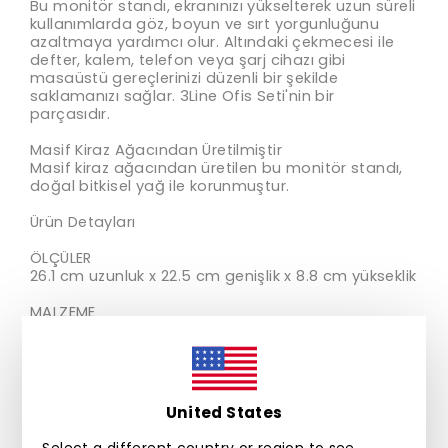
Bu monitör standı, ekranınızı yükselterek uzun süreli
kullanımlarda göz, boyun ve sırt yorgunluğunu
azaltmaya yardımcı olur. Altındaki çekmecesi ile
defter, kalem, telefon veya şarj cihazı gibi
masaüstü gereçlerinizi düzenli bir şekilde
saklamanızı sağlar. 3Line Ofis Seti'nin bir
parçasıdır.
Masif Kiraz Ağacından Üretilmiştir
Masif kiraz ağacından üretilen bu monitör standı,
doğal bitkisel yağ ile korunmuştur.
Ürün Detayları
ÖLÇÜLER
26.1 cm uzunluk x 22.5 cm genişlik x 8.8 cm yükseklik
MALZEME
Masif Kiraz Ağacı
Doğal Bitkisel Yağ
Malzeme Hakkında Bir Not
Bu ürün kiraz ahşabından üretilmiştir. Doğal
United States
ahşaptan üretilen her ürün kendine özgü bir renge
sahiptir. Ürünün renginde ve ölçülerinde küçük
Select a different country or region to see