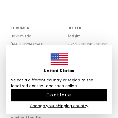
KURUMSAL
DESTEK
Hakkımızda
İletişim
Üyelik Sözleşmesi
Sıkça Sorulan Sorular
Mesafeli Satış Sözleşmesi
İade ve Değişim
Kişisel Veriler Politikası
Garanti
Çerez Politikası
United States
Gizlilik ve Güvenlik Politikası
Select a different country or region to see
KEŞFET
localized content and shop online.
3LINE Ofis Düzenleme Seti
Continue
Prokit Çok Amaçlı Organizerler
Change your shipping country
Desna Saklama Kutuları
Monitör Standları