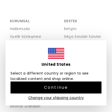
KURUMSAL
DESTEK
Hakkımızda
İletişim
Üyelik Sözleşmesi
Sıkça Sorulan Sorular
Mesafeli Satış Sözleşmesi
İade ve Değişim
Kişisel Veriler Politikası
Garanti
Çerez Politikası
United States
Gizlilik ve Güvenlik Politikası
Select a different country or region to see
KEŞFET
localized content and shop online.
3LINE Ofis Düzenleme Seti
Continue
Prokit Çok Amaçlı Organizerler
Change your shipping country
Desna Saklama Kutuları
Monitör Standları